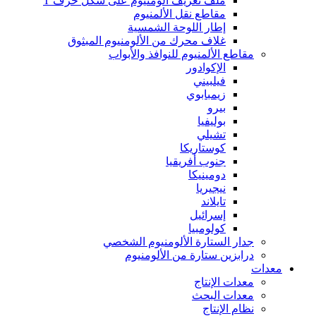
ملف تعريف ألومنيوم على شكل حرف T
مقاطع نقل الألمنيوم
إطار اللوحة الشمسية
غلاف محرك من الألومنيوم المبثوق
مقاطع الألمنيوم للنوافذ والأبواب
الإكوادور
فيلبيني
زيمبابوي
بيرو
بوليفيا
تشيلي
كوستاريكا
جنوب أفريقيا
دومينيكا
نيجيريا
تايلاند
إسرائيل
كولومبيا
جدار الستارة الألومنيوم الشخصي
درابزين ستارة من الألومنيوم
معدات
معدات الإنتاج
معدات البحث
نظام الإنتاج