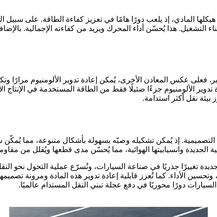
يكلها المادي، إذ يلعب دورًا هامًا في تعزيز كفاءة الطاقة. على سبيل الم
اء التشغيل. هذا يُحسّن أداء المحرك ويزيد من كفاءته الإجمالية. بالإضاف
ير. فعلى عكس المعادن الأخرى، يُمكن إعادة تدوير الألومنيوم مرارًا وت
ادة تدوير الألومنيوم جزءًا ضئيلًا فقط من الطاقة المستخدمة في الإنتاج 
 بيئة نقل أكثر استدامة.
 التصميمية. إذ يُمكن تشكيله وصبّه بسهولة بأشكال متنوعة، مما يُمك
ة الجديدة وانسيابيتها الهوائية، مما يُحسّن مدى قطعها ويُقلل من مقاومة
ديدة تغييرًا جذريًا في صناعة السيارات، وتُسرّع عملية التحول نحو ا
وتحسين الأداء. كما تُعزز قابلية إعادة تدوير هذه المادة ومرونة تصميم
يارات دورًا محوريًا في دفع عجلة تبني النقل المستدام عالميًا.