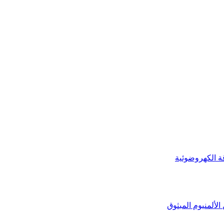
ة الكهروضوئية
لألمنيوم المبثوق