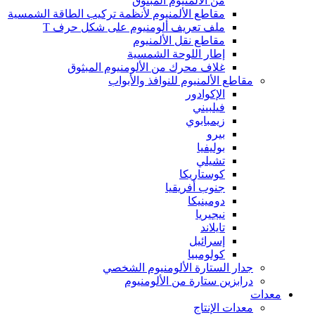
من الألمنيوم المبثوق
مقاطع الألمنيوم لأنظمة تركيب الطاقة الشمسية
ملف تعريف ألومنيوم على شكل حرف T
مقاطع نقل الألمنيوم
إطار اللوحة الشمسية
غلاف محرك من الألومنيوم المبثوق
مقاطع الألمنيوم للنوافذ والأبواب
الإكوادور
فيلبيني
زيمبابوي
بيرو
بوليفيا
تشيلي
كوستاريكا
جنوب أفريقيا
دومينيكا
نيجيريا
تايلاند
إسرائيل
كولومبيا
جدار الستارة الألومنيوم الشخصي
درابزين ستارة من الألومنيوم
معدات
معدات الإنتاج