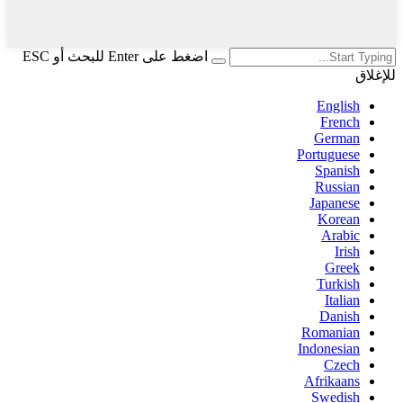
اضغط على Enter للبحث أو ESC
للإغلاق
English
French
German
Portuguese
Spanish
Russian
Japanese
Korean
Arabic
Irish
Greek
Turkish
Italian
Danish
Romanian
Indonesian
Czech
Afrikaans
Swedish