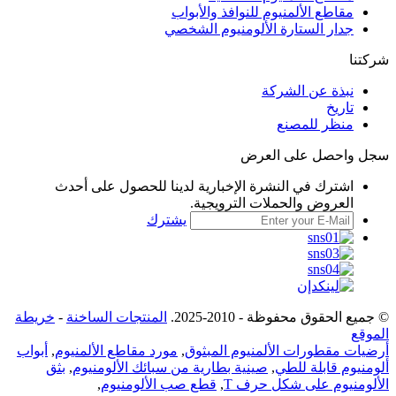
مقاطع الألمنيوم للنوافذ والأبواب
جدار الستارة الألومنيوم الشخصي
شركتنا
نبذة عن الشركة
تاريخ
منظر للمصنع
سجل واحصل على العرض
اشترك في النشرة الإخبارية لدينا للحصول على أحدث
العروض والحملات الترويجية.
يشترك
© جميع الحقوق محفوظة - 2010-2025.
المنتجات الساخنة
-
خريطة
الموقع
أرضيات مقطورات الألمنيوم المبثوق
,
مورد مقاطع الألمنيوم
,
أبواب
ألومنيوم قابلة للطي
,
صينية بطارية من سبائك الألومنيوم
,
بثق
الألومنيوم على شكل حرف T
,
قطع صب الألومنيوم
,