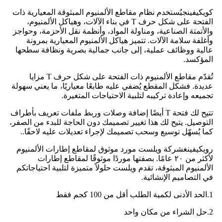
كويكيفينج
يُستخدم نظام مقاطع الألمنيوم المبثوقة المعيارية ذات
الفتحة على شكل حرف T في بناء الآلات، وهياكل الألمنيوم،
والأتمتة الصناعية، ومناولة المواد، وأنظمة نقل الأحزمة، وحواجز
وأغلفة سلامة الآلات. تتميز هياكل الألمنيوم المعيارية بمرونة
عالية ووظائف عملية، إلى جانب جمالية بصرية ونظافة سطحها
المؤكسد.
تُقدّم مقاطع الألمنيوم ذات الفتحة على شكل حرف T مزايا
عديدة. فشكل المقطع يُضفي عليه طابعًا معياريًا، ما يعني سهولة
تجميعه وإعادة تركيبه لتلبية الاحتياجات المتغيرة.
تتيح لك فتحة T أيضًا إضافة وصلات وربط ملفات تعريف بأطراف
التوصيل. يتيح لك هذا تغيير تصميمك دون الحاجة للبدء من الصفر،
كما يُسهّل توسيع وسحب تصميمك لإجراء تعديلات عليه لاحقًا.
.
رويكيفينغ
شركة ويلست مورد موثوق لمقاطع إطارات الألمنيوم
لأكثر من ٢٠ عامًا. بصفتها موردًا موثوقًا لمقاطع إطارات
الألمنيوم المبثوقة، تقدم ويلست حلولاً متميزة لتلبية احتياجاتكم
في التصاميم الإنشائية.
1.
الحد الأدنى لكمية الطلب أقل من 100 كجم فقط
2.
حل الشراء من مكان واحد