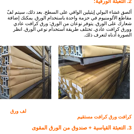
2. التعبئة الورقية:
ألصق غشاء البولي إيثيلين الواقي على السطح. بعد ذلك، سيتم لفّ
مقاطع الألومنيوم في حزمة واحدة باستخدام الورق. يمكنك إضافة
شعارك على الورق. يتوفر نوعان من الورق: ورق كرافت عادي
وورق كرافت عادي. تختلف طريقة استخدام نوعي الورق. انظر
الصورة أدناه لتعرف ذلك.
لف ورق
كرافت ورق كرافت مستقيم
3. التعبئة القياسية + صندوق من الورق المقوى