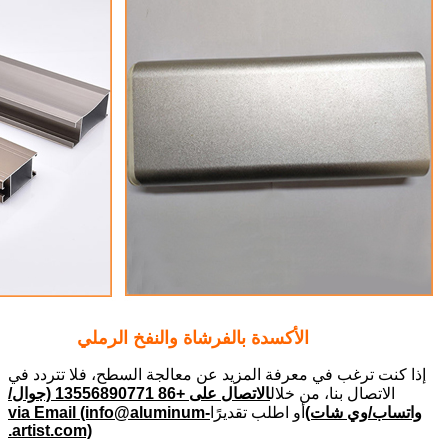
الأكسدة بالفرشاة والنفخ الرملي
إذا كنت ترغب في معرفة المزيد عن معالجة السطح، فلا تتردد في
الاتصال بنا، من خلال
الاتصال على +86 13556890771 (جوال/
واتساب/وي شات)
أو اطلب تقديرًا
via Email (info@aluminum-
artist.com).