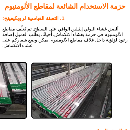
حزمة الاستخدام الشائعة لمقاطع الألومنيوم
1. التعبئة القياسية لرويكيفينج:
ألصق غشاء البولي إيثيلين الواقي على السطح. ثم تُغلّف مقاطع
الألومنيوم في حزمة بغشاء الانكماش. أحيانًا، يطلب العميل إضافة
رغوة لؤلؤية داخل غلاف مقاطع الألومنيوم. يمكن وضع شعاركم على
غشاء الانكماش.