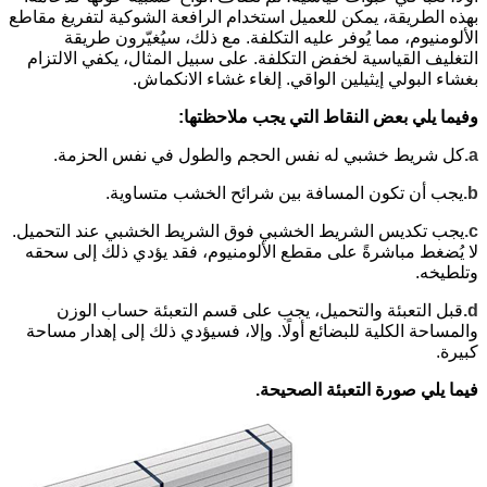
بهذه الطريقة، يمكن للعميل استخدام الرافعة الشوكية لتفريغ مقاطع
الألومنيوم، مما يُوفر عليه التكلفة.
مع ذلك، سيُغيّرون طريقة
التغليف القياسية لخفض التكلفة. على سبيل المثال، يكفي الالتزام
بغشاء البولي إيثيلين الواقي. إلغاء غشاء الانكماش.
وفيما يلي بعض النقاط التي يجب ملاحظتها:
a.
كل شريط خشبي له نفس الحجم والطول في نفس الحزمة.
b.
يجب أن تكون المسافة بين شرائح الخشب متساوية.
c.
يجب تكديس الشريط الخشبي فوق الشريط الخشبي عند التحميل.
لا يُضغط مباشرةً على مقطع الألومنيوم، فقد يؤدي ذلك إلى سحقه
وتلطيخه.
d.
قبل التعبئة والتحميل، يجب على قسم التعبئة حساب الوزن
والمساحة الكلية للبضائع أولًا. وإلا، فسيؤدي ذلك إلى إهدار مساحة
كبيرة.
فيما يلي صورة التعبئة الصحيحة.