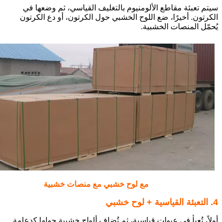
سيتم تعبئة مقاطع الألومنيوم بالتغليف القياسي، ثم وضعها في
الكرتون. أخيرًا، ضع اللوح الخشبي حول الكرتون، أو دع الكرتون
يُحمّل المنصات الخشبية.
مع لوح خشبي مع منصات خشبية
4. التعبئة القياسية + لوح خشبي
أولاً، تُعبأ في عبوات قياسية، ثم تُضاف ألواح خشبية حولها كدعامة.