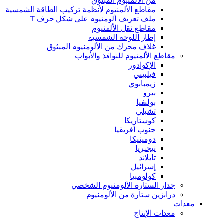
من الألمنيوم المبثوق
مقاطع الألمنيوم لأنظمة تركيب الطاقة الشمسية
ملف تعريف ألومنيوم على شكل حرف T
مقاطع نقل الألمنيوم
إطار اللوحة الشمسية
غلاف محرك من الألومنيوم المبثوق
مقاطع الألمنيوم للنوافذ والأبواب
الإكوادور
فيلبيني
زيمبابوي
بيرو
بوليفيا
تشيلي
كوستاريكا
جنوب أفريقيا
دومينيكا
نيجيريا
تايلاند
إسرائيل
كولومبيا
جدار الستارة الألومنيوم الشخصي
درابزين ستارة من الألومنيوم
معدات
معدات الإنتاج