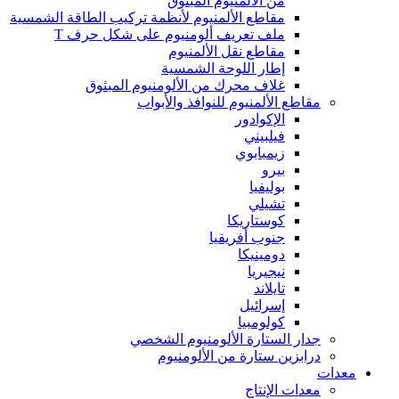
من الألمنيوم المبثوق
مقاطع الألمنيوم لأنظمة تركيب الطاقة الشمسية
ملف تعريف ألومنيوم على شكل حرف T
مقاطع نقل الألمنيوم
إطار اللوحة الشمسية
غلاف محرك من الألومنيوم المبثوق
مقاطع الألمنيوم للنوافذ والأبواب
الإكوادور
فيلبيني
زيمبابوي
بيرو
بوليفيا
تشيلي
كوستاريكا
جنوب أفريقيا
دومينيكا
نيجيريا
تايلاند
إسرائيل
كولومبيا
جدار الستارة الألومنيوم الشخصي
درابزين ستارة من الألومنيوم
معدات
معدات الإنتاج