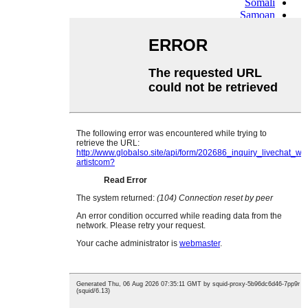
Somali
Samoan
Scots Gaelic
Shona
Sindhi
Sundanese
Swahili
Tajik
Tamil
Telugu
Thai
Ukrainian
Urdu
Uzbek
Vietnamese
Welsh
Xhosa
Yiddish
Yoruba
Zulu
Kinyarwanda
Tatar
Oriya
Turkmen
Uyghur