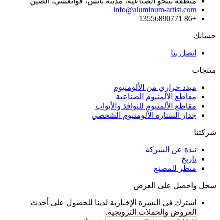
منطقة بينجو الصناعية، مدينة بايس، قوانغشي، الصين
info@aluminum-artist.com
+86 13556890771
حسابك
اتصل بنا
منتجات
مبدد حراري من الألومنيوم
مقاطع الألمنيوم الصناعية
مقاطع الألمنيوم للنوافذ والأبواب
جدار الستارة الألومنيوم الشخصي
شركتنا
نبذة عن الشركة
تاريخ
منظر للمصنع
سجل واحصل على العرض
اشترك في النشرة الإخبارية لدينا للحصول على أحدث
العروض والحملات الترويجية.